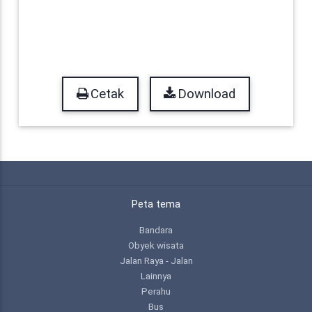
Cetak
Download
Peta tema
Bandara
Obyek wisata
Jalan Raya - Jalan
Lainnya
Perahu
Bus