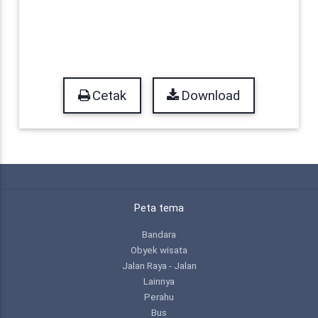
Cetak
Download
Peta tema
Bandara
Obyek wisata
Jalan Raya - Jalan
Lainnya
Perahu
Bus