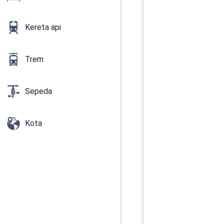
Kereta api
Trem
Sepeda
Kota