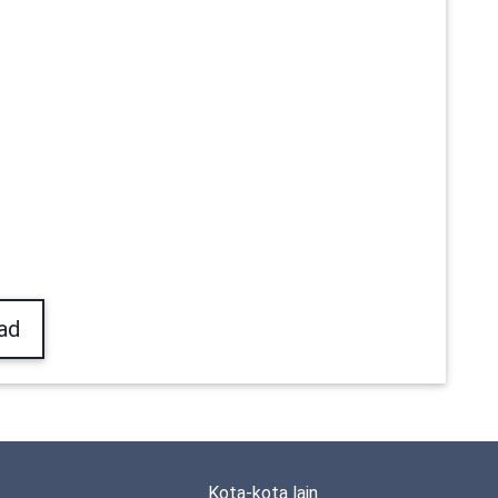
ad
Kota-kota lain