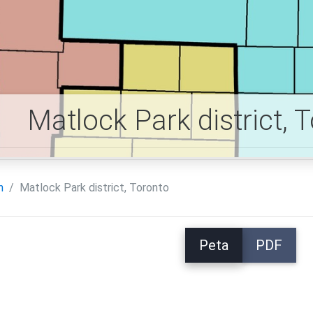
Matlock Park district, 
h
Matlock Park district, Toronto
Peta
PDF