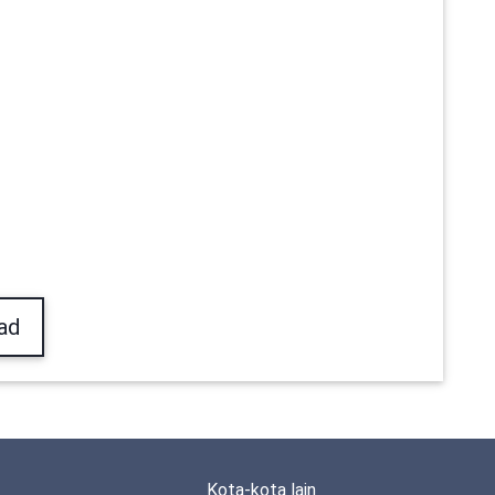
ad
Kota-kota lain