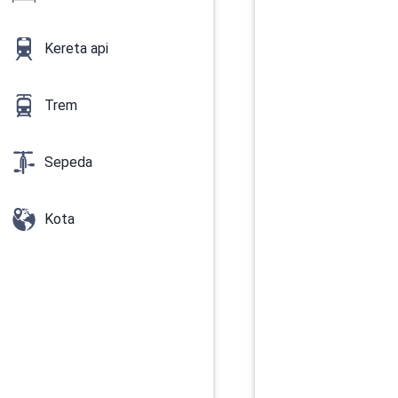
Kereta api
Trem
Sepeda
Kota