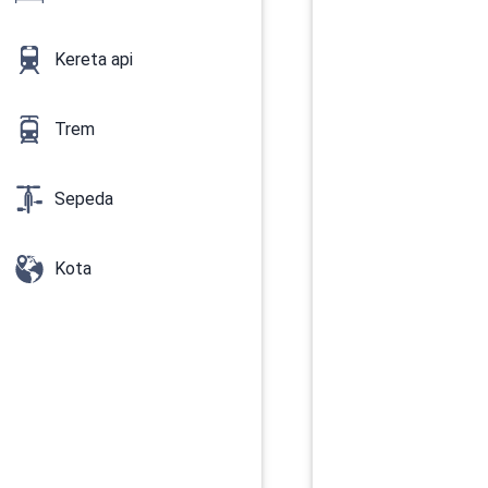
Kereta api
Trem
Sepeda
Kota