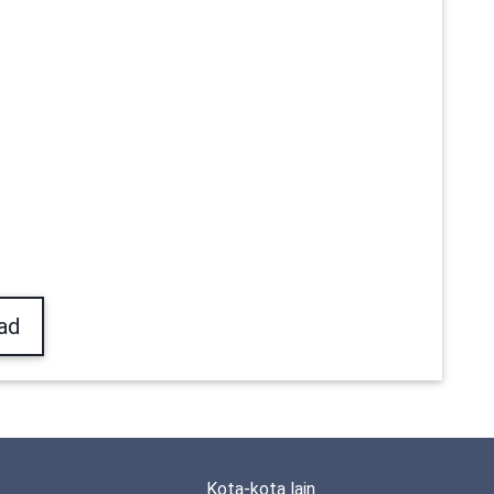
ad
Kota-kota lain