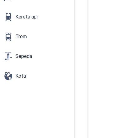
Kereta api
Trem
Sepeda
Kota