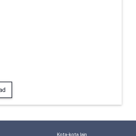
ad
Kota-kota lain