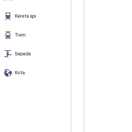
Kereta api
Trem
Sepeda
Kota