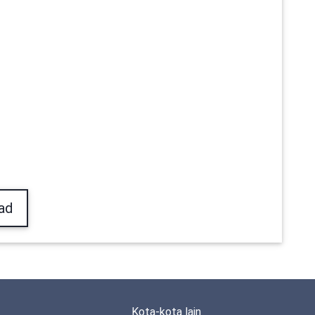
ad
Kota-kota lain