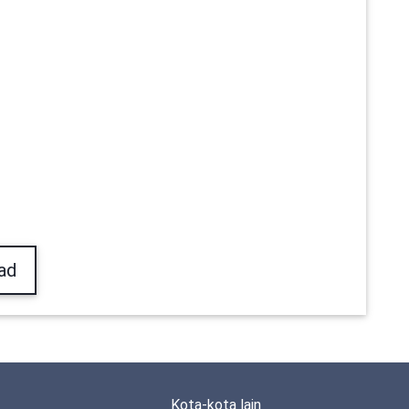
ad
Kota-kota lain