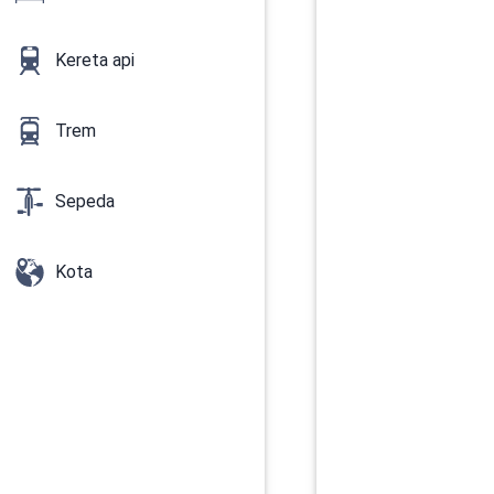
Kereta api
Trem
Sepeda
Kota