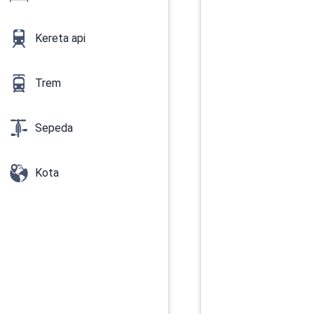
Kereta api
Trem
Sepeda
Kota