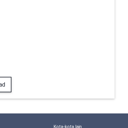
ad
Kota-kota lain