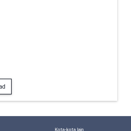
ad
Kota-kota lain