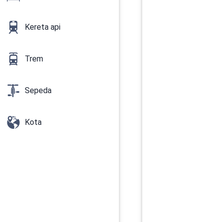
Kereta api
Trem
Sepeda
Kota