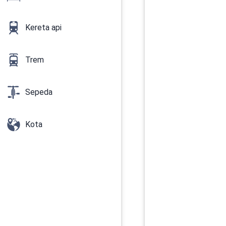
Kereta api
Trem
Sepeda
Kota