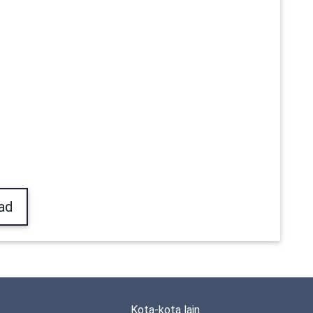
ad
Kota-kota lain