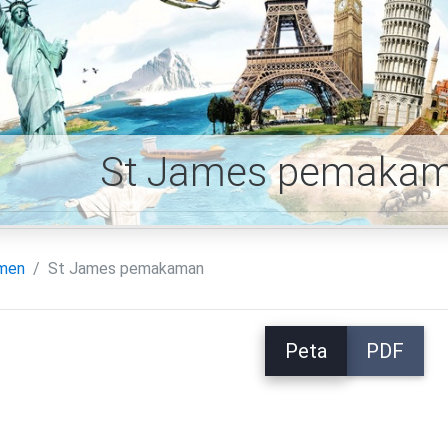
St James pemakam
men
St James pemakaman
Peta
PDF