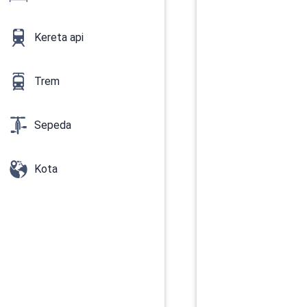
Kereta api
Trem
Sepeda
Kota