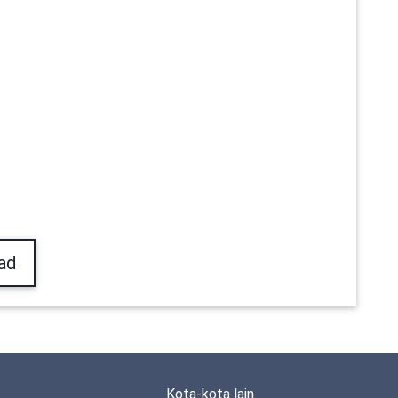
ad
Kota-kota lain