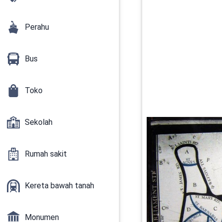
Perahu
Bus
Toko
Sekolah
Rumah sakit
Kereta bawah tanah
Monumen