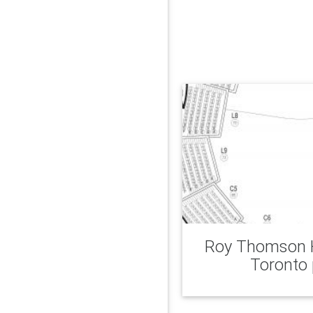
Roy Thomson H
Toronto 