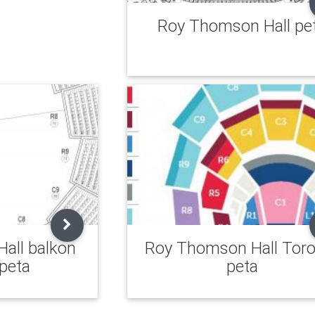
Roy Thomson Hall pe
all balkon
Roy Thomson Hall Toro
peta
peta