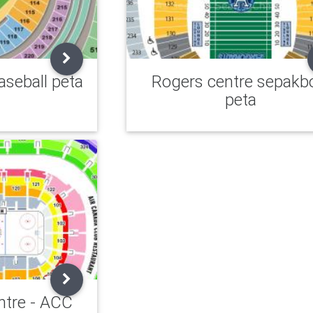
aseball peta
Rogers centre sepakb
peta
ntre - ACC