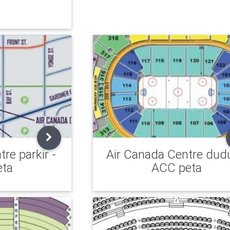
re parkir -
Air Canada Centre dud
eta
ACC peta