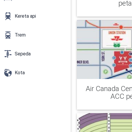
peta
Kereta api
Trem
Sepeda
Kota
Air Canada Cent
ACC p