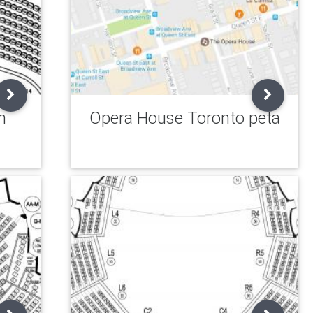
n
Opera House Toronto peta