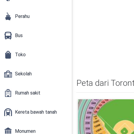
Perahu
Bus
Toko
Sekolah
Peta dari Toront
Rumah sakit
Kereta bawah tanah
Monumen