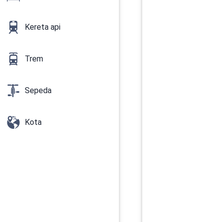
Kereta api
Trem
Sepeda
Kota