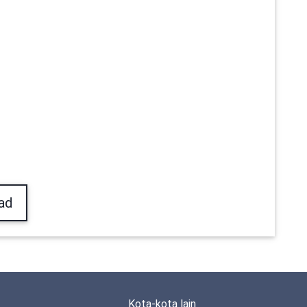
ad
Kota-kota lain