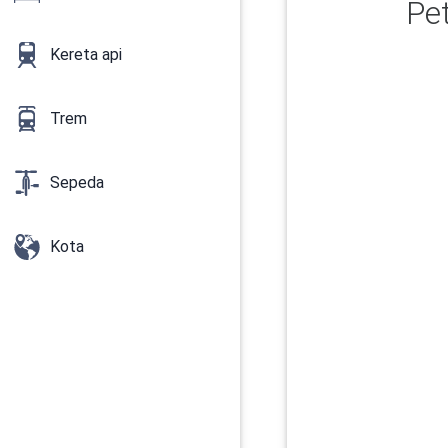
Pe
Kereta api
Trem
Sepeda
Kota