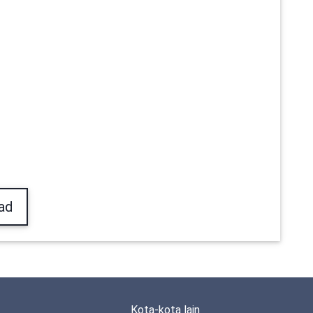
ad
Kota-kota lain