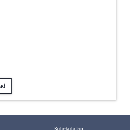
ad
Kota-kota lain