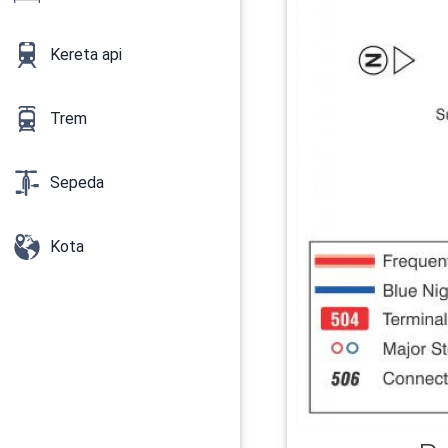
Kereta api
Trem
Sepeda
Kota