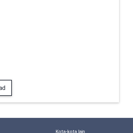
ad
Kota-kota lain