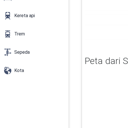
Kereta api
Trem
Sepeda
Peta dari 
Kota